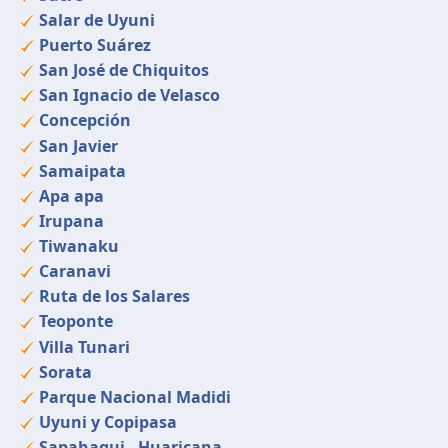
Salar de Uyuni
Puerto Suárez
San José de Chiquitos
San Ignacio de Velasco
Concepción
San Javier
Samaipata
Apa apa
Irupana
Tiwanaku
Caranavi
Ruta de los Salares
Teoponte
Villa Tunari
Sorata
Parque Nacional Madidi
Uyuni y Copipasa
Sapahaqui - Huaricana