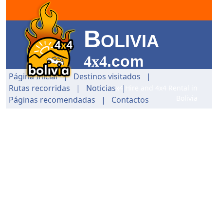
B
OLIVIA
4x4
.com
Página Inicial
|
Destinos visitados
|
Rutas recorridas
|
Noticias
|
4x4 Hire and 4x4 Rental in
Bolivia
Páginas recomendadas
|
Contactos